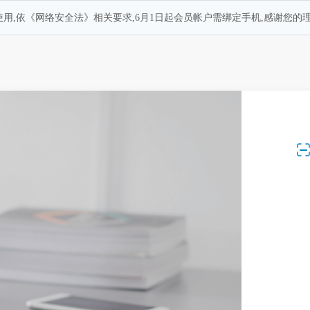
用,依《网络安全法》相关要求,6月1日起会员帐户需绑定手机,感谢您的理