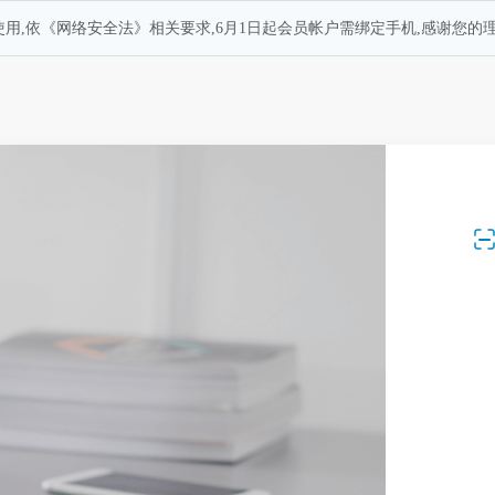
用,依《网络安全法》相关要求,6月1日起会员帐户需绑定手机,感谢您的理