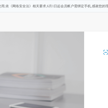
用,依《网络安全法》相关要求,6月1日起会员帐户需绑定手机,感谢您的理