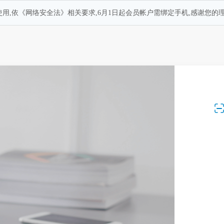
用,依《网络安全法》相关要求,6月1日起会员帐户需绑定手机,感谢您的理