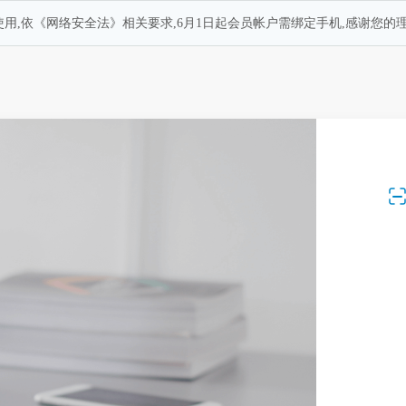
用,依《网络安全法》相关要求,6月1日起会员帐户需绑定手机,感谢您的理