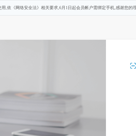
用,依《网络安全法》相关要求,6月1日起会员帐户需绑定手机,感谢您的理