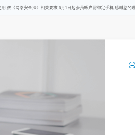
用,依《网络安全法》相关要求,6月1日起会员帐户需绑定手机,感谢您的理