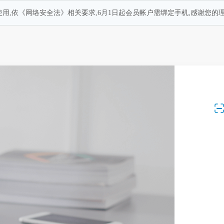
用,依《网络安全法》相关要求,6月1日起会员帐户需绑定手机,感谢您的理