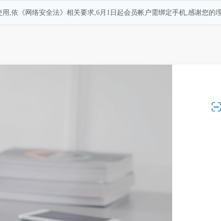
用,依《网络安全法》相关要求,6月1日起会员帐户需绑定手机,感谢您的理