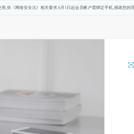
用,依《网络安全法》相关要求,6月1日起会员帐户需绑定手机,感谢您的理