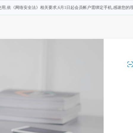
用,依《网络安全法》相关要求,6月1日起会员帐户需绑定手机,感谢您的理