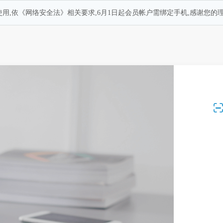
用,依《网络安全法》相关要求,6月1日起会员帐户需绑定手机,感谢您的理