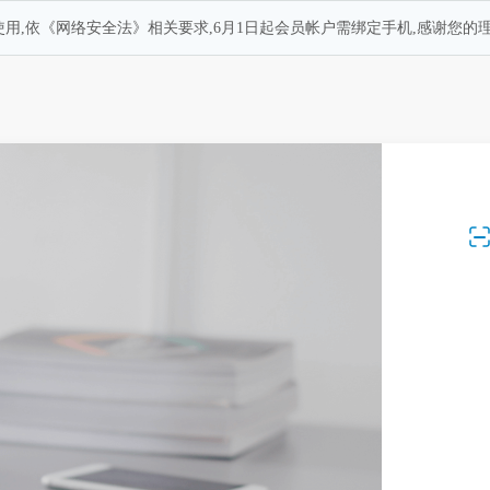
用,依《网络安全法》相关要求,6月1日起会员帐户需绑定手机,感谢您的理