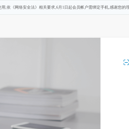
用,依《网络安全法》相关要求,6月1日起会员帐户需绑定手机,感谢您的理