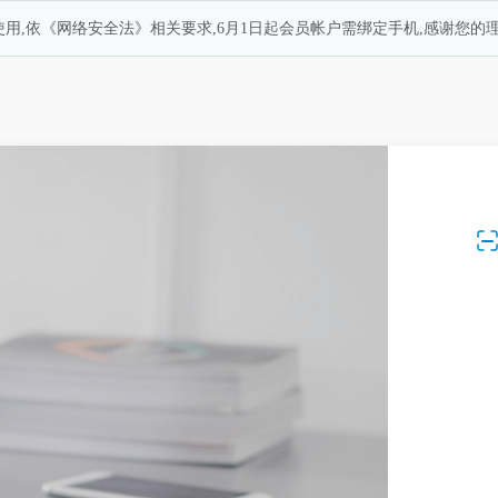
用,依《网络安全法》相关要求,6月1日起会员帐户需绑定手机,感谢您的理