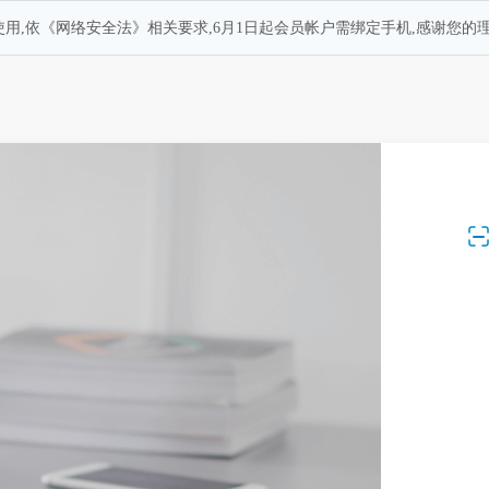
用,依《网络安全法》相关要求,6月1日起会员帐户需绑定手机,感谢您的理