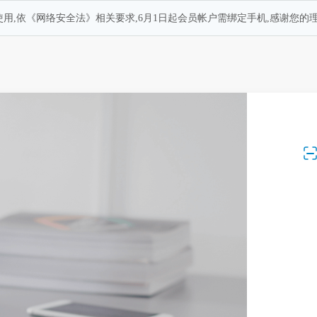
用,依《网络安全法》相关要求,6月1日起会员帐户需绑定手机,感谢您的理