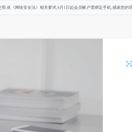
用,依《网络安全法》相关要求,6月1日起会员帐户需绑定手机,感谢您的理