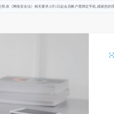
用,依《网络安全法》相关要求,6月1日起会员帐户需绑定手机,感谢您的理