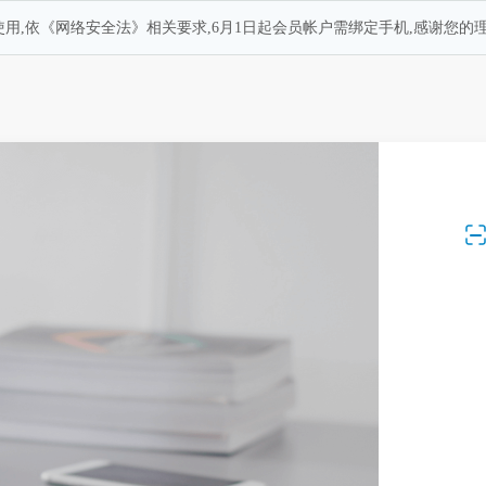
用,依《网络安全法》相关要求,6月1日起会员帐户需绑定手机,感谢您的理