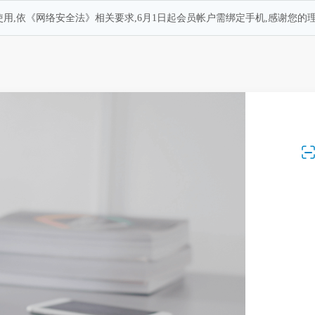
用,依《网络安全法》相关要求,6月1日起会员帐户需绑定手机,感谢您的理