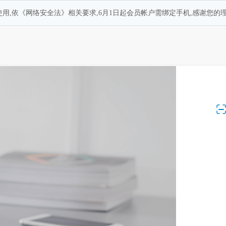
用,依《网络安全法》相关要求,6月1日起会员帐户需绑定手机,感谢您的理