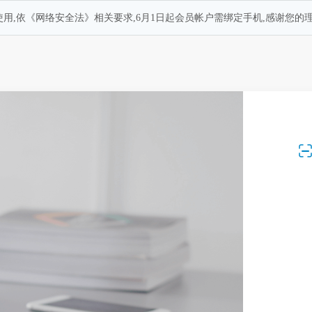
用,依《网络安全法》相关要求,6月1日起会员帐户需绑定手机,感谢您的理