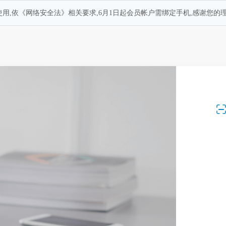
用,依《网络安全法》相关要求,6月1日起会员帐户需绑定手机,感谢您的理