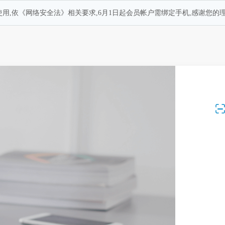
用,依《网络安全法》相关要求,6月1日起会员帐户需绑定手机,感谢您的理