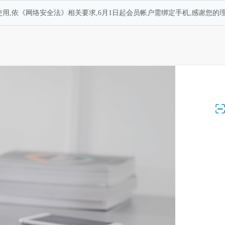
用,依《网络安全法》相关要求,6月1日起会员帐户需绑定手机,感谢您的理