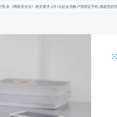
用,依《网络安全法》相关要求,6月1日起会员帐户需绑定手机,感谢您的理