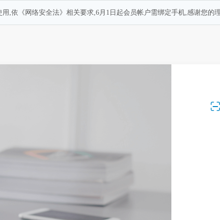
用,依《网络安全法》相关要求,6月1日起会员帐户需绑定手机,感谢您的理