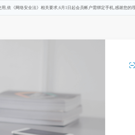
用,依《网络安全法》相关要求,6月1日起会员帐户需绑定手机,感谢您的理