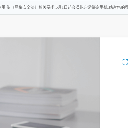
用,依《网络安全法》相关要求,6月1日起会员帐户需绑定手机,感谢您的理