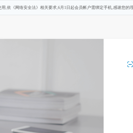
用,依《网络安全法》相关要求,6月1日起会员帐户需绑定手机,感谢您的理