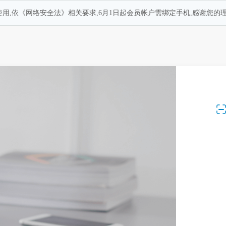
用,依《网络安全法》相关要求,6月1日起会员帐户需绑定手机,感谢您的理