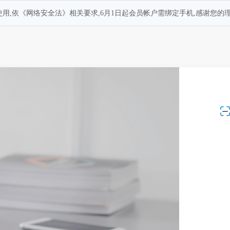
用,依《网络安全法》相关要求,6月1日起会员帐户需绑定手机,感谢您的理