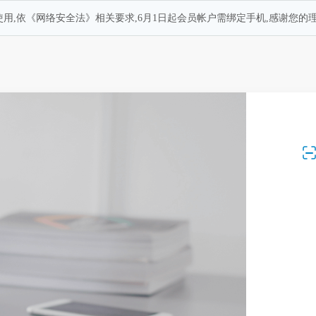
用,依《网络安全法》相关要求,6月1日起会员帐户需绑定手机,感谢您的理