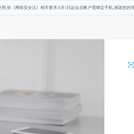
用,依《网络安全法》相关要求,6月1日起会员帐户需绑定手机,感谢您的理