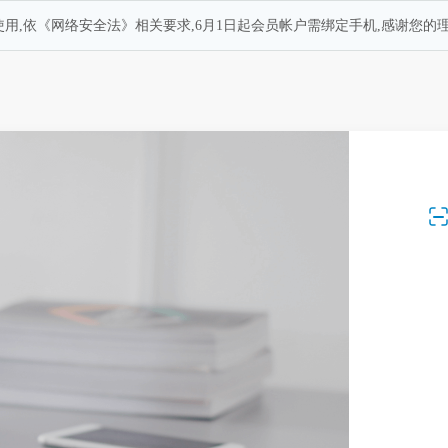
用,依《网络安全法》相关要求,6月1日起会员帐户需绑定手机,感谢您的理