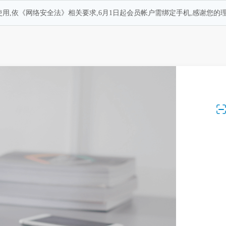
用,依《网络安全法》相关要求,6月1日起会员帐户需绑定手机,感谢您的理