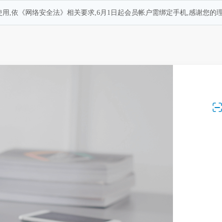
用,依《网络安全法》相关要求,6月1日起会员帐户需绑定手机,感谢您的理