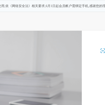
用,依《网络安全法》相关要求,6月1日起会员帐户需绑定手机,感谢您的理