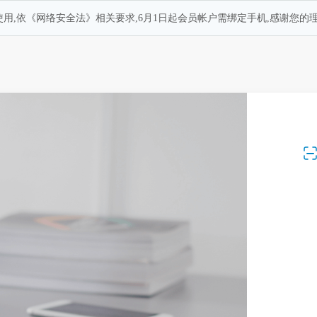
用,依《网络安全法》相关要求,6月1日起会员帐户需绑定手机,感谢您的理