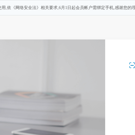
用,依《网络安全法》相关要求,6月1日起会员帐户需绑定手机,感谢您的理