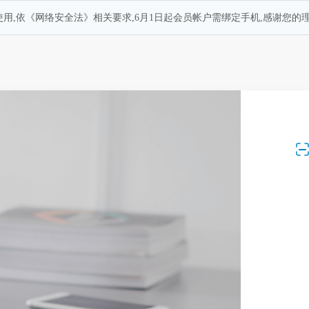
用,依《网络安全法》相关要求,6月1日起会员帐户需绑定手机,感谢您的理