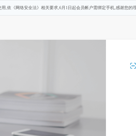
用,依《网络安全法》相关要求,6月1日起会员帐户需绑定手机,感谢您的理