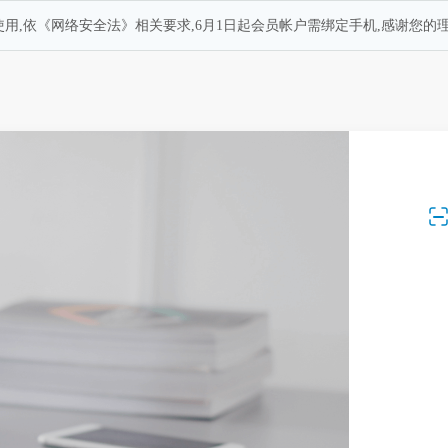
用,依《网络安全法》相关要求,6月1日起会员帐户需绑定手机,感谢您的理