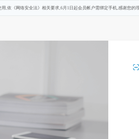
用,依《网络安全法》相关要求,6月1日起会员帐户需绑定手机,感谢您的理