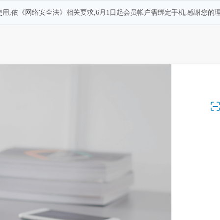
用,依《网络安全法》相关要求,6月1日起会员帐户需绑定手机,感谢您的理