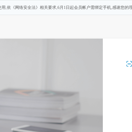
用,依《网络安全法》相关要求,6月1日起会员帐户需绑定手机,感谢您的理