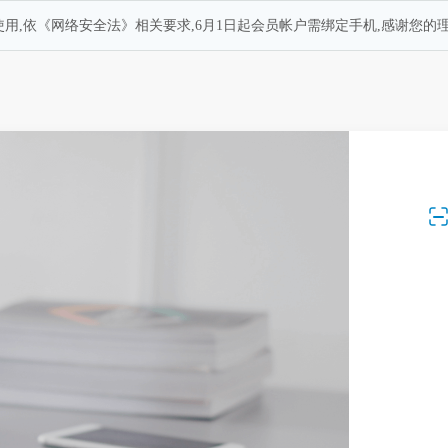
用,依《网络安全法》相关要求,6月1日起会员帐户需绑定手机,感谢您的理