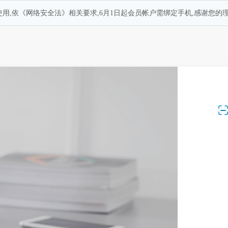
用,依《网络安全法》相关要求,6月1日起会员帐户需绑定手机,感谢您的理