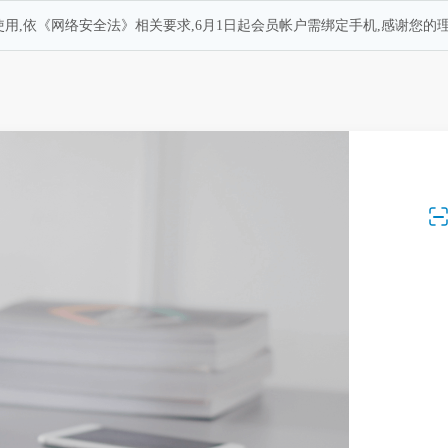
用,依《网络安全法》相关要求,6月1日起会员帐户需绑定手机,感谢您的理